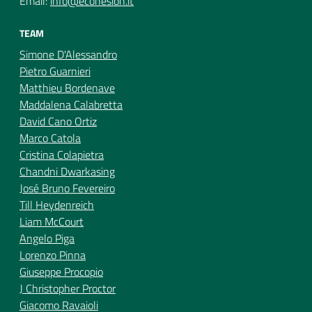
Email:
info@ecohesion.it
TEAM
Simone D'Alessandro
Pietro Guarnieri
Matthieu Bordenave
Maddalena Calabretta
David Cano Ortiz
Marco Catola
Cristina Colapietra
Chandni Dwarkasing
José Bruno Fevereiro
Till Heydenreich
Liam McCourt
Angelo Piga
Lorenzo Pinna
Giuseppe Procopio
J Christopher Proctor
Giacomo Ravaioli